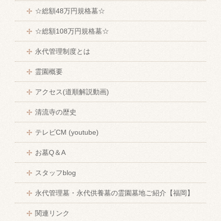
☆総額48万円規格墓☆
☆総額108万円規格墓☆
永代管理制度とは
霊園概要
アクセス(道順解説動画)
清流寺の歴史
テレビCM (youtube)
お墓Q＆A
スタッフblog
永代管理墓・永代供養墓の霊園墓地ご紹介【福岡】
関連リンク