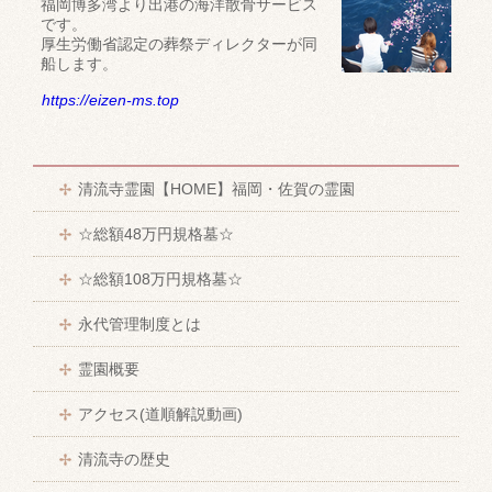
福岡博多湾より出港の海洋散骨サービス
です。
厚生労働省認定の葬祭ディレクターが同
船します。
https://eizen-ms.top
清流寺霊園【HOME】福岡・佐賀の霊園
☆総額48万円規格墓☆
☆総額108万円規格墓☆
永代管理制度とは
霊園概要
アクセス(道順解説動画)
清流寺の歴史