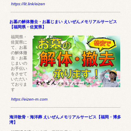
https://lit.link/eizen
お墓の解体撤去・お墓じまい えいぜんメモリアルサービス
【福岡県・佐賀県】
福岡県・
佐賀県に
て、お墓
の解体撤
去・お墓
じまいの
お手伝い
をさせて
いただい
ておりま
す
https://eizen-m.com
海洋散骨・海洋葬 えいぜんメモリアルサービス【福岡・博多
湾】