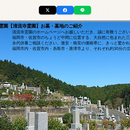
市の霊園【清流寺霊園】お墓・墓地のご紹介
ージへお越しいただき、誠に有難うございま
福岡市・佐賀市のちょうど中間に位置する、大自然に包まれた三
。激安・格安の価格帯に、きっと驚かれるは
島市・唐津市より、それぞれ約30分の立地