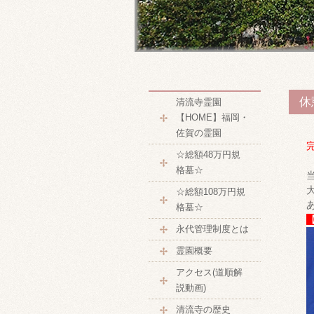
休
清流寺霊園
【HOME】福岡・
佐賀の霊園
☆総額48万円規
格墓☆
☆総額108万円規
格墓☆
永代管理制度とは
霊園概要
アクセス(道順解
説動画)
清流寺の歴史