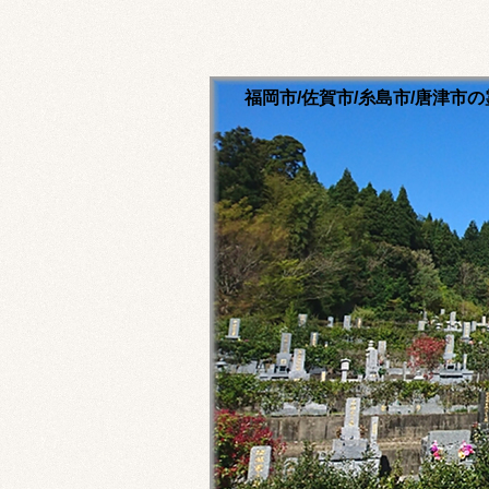
福岡市/佐賀市/糸島市/唐津
清流寺霊園のホームペ
永代供養ご相談ください
福岡市内・佐賀市内・糸