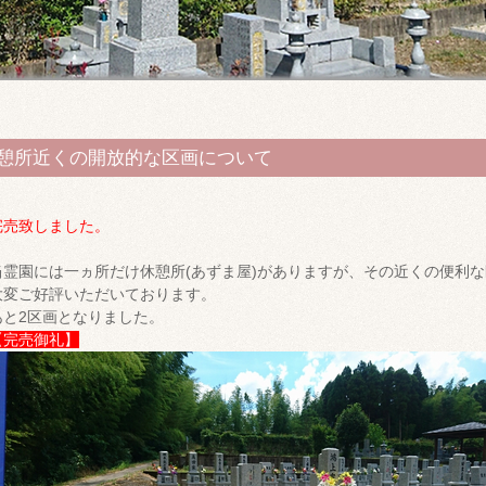
憩所近くの開放的な区画について
完売致しました。
当霊園には一ヵ所だけ休憩所(あずま屋)がありますが、その近くの便利
大変ご好評いただいております。
あと2区画となりました。
【完売御礼】