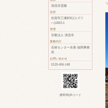
清流寺霊園
住所
佐賀市三瀬村杠(ユズリ
ハ)1663-1
管理
宗教法人 清流寺
業務代行
石材センター永善 福岡事務
所
お問い合わせ
0120-456-148
携帯用QRコード