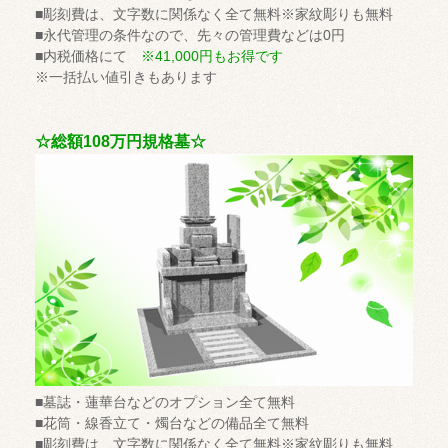
■彫刻費は、文字数に関係なく全て無料※家紋彫りも無料
■永代管理の条件なので、先々の管理費などは0円
■内税価格にて
※41,000円もお得です
※一括払い値引きもあります
☆総額108万円規格墓☆
■墓誌・蓮華台などのオプション全て無料
■花筒・線香立て・燭台などの備品全て無料
■彫刻費は、文字数に関係なく全て無料※家紋彫りも無料