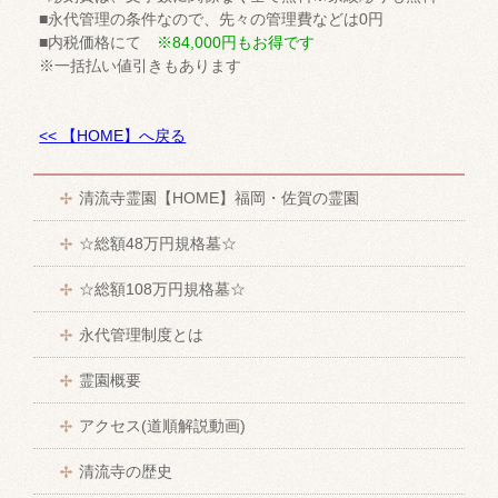
■永代管理の条件なので、先々の管理費などは0円
■内税価格にて
※84,000円もお得です
※一括払い値引きもあります
<< 【HOME】へ戻る
清流寺霊園【HOME】福岡・佐賀の霊園
☆総額48万円規格墓☆
☆総額108万円規格墓☆
永代管理制度とは
霊園概要
アクセス(道順解説動画)
清流寺の歴史