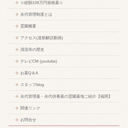
☆総額108万円規格墓☆
永代管理制度とは
霊園概要
アクセス(道順解説動画)
清流寺の歴史
テレビCM (youtube)
お墓Q＆A
スタッフblog
永代管理墓・永代供養墓の霊園墓地ご紹介【福岡】
関連リンク
お問合せ