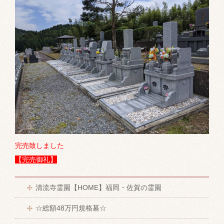
完売致しました
【完売御礼】
清流寺霊園【HOME】福岡・佐賀の霊園
☆総額48万円規格墓☆