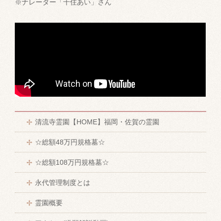
※ナレーター「千住あい」さん
清流寺霊園【HOME】福岡・佐賀の霊園
☆総額48万円規格墓☆
☆総額108万円規格墓☆
永代管理制度とは
霊園概要