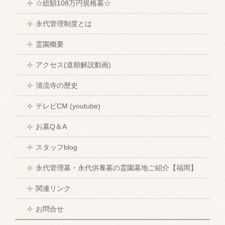
☆総額108万円規格墓☆
永代管理制度とは
霊園概要
アクセス(道順解説動画)
清流寺の歴史
テレビCM (youtube)
お墓Q＆A
スタッフblog
永代管理墓・永代供養墓の霊園墓地ご紹介【福岡】
関連リンク
お問合せ