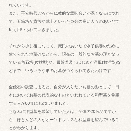
れています。
また、平安時代ごろから仏教的な意味合いが深くなるにつれ
て、五輪塔が貴族や武士といった身分の高い人々のあいだで
広く用いられていきました。
それから少し後になって、庶民のあいだで水子供養のために
建てられた地蔵碑などから、現在の一般的なお墓の形となっ
ている角石塔(位牌型)や、最近普及しはじめた洋風碑(洋型)な
どまで、いろいろな形のお墓がつくられてきたわけです。
全優石の調査によると、自分が入りたいお墓の形として、日
本においてお墓の代表的なものといわれている和型墓を希望
する人が80％にものぼりました。
ちなみに洋型墓を希望していた人は、全体の20％弱ですか
ら、ほとんどの人がオーソドックスな和型墓を望んでいるこ
とがわかります。