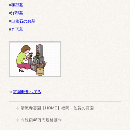
■
和型墓
■
洋型墓
■
自然石のお墓
■
奇形墓
≪
霊園概要へ戻る
清流寺霊園【HOME】福岡・佐賀の霊園
☆総額48万円規格墓☆