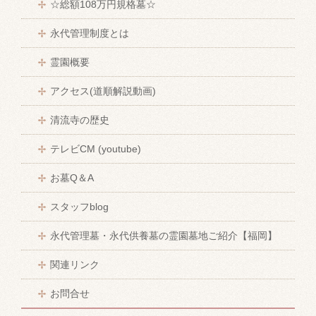
☆総額108万円規格墓☆
永代管理制度とは
霊園概要
アクセス(道順解説動画)
清流寺の歴史
テレビCM (youtube)
お墓Q＆A
スタッフblog
永代管理墓・永代供養墓の霊園墓地ご紹介【福岡】
関連リンク
お問合せ