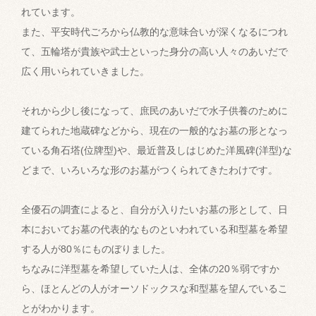
れています。
また、平安時代ごろから仏教的な意味合いが深くなるにつれ
て、五輪塔が貴族や武士といった身分の高い人々のあいだで
広く用いられていきました。
それから少し後になって、庶民のあいだで水子供養のために
建てられた地蔵碑などから、現在の一般的なお墓の形となっ
ている角石塔(位牌型)や、最近普及しはじめた洋風碑(洋型)な
どまで、いろいろな形のお墓がつくられてきたわけです。
全優石の調査によると、自分が入りたいお墓の形として、日
本においてお墓の代表的なものといわれている和型墓を希望
する人が80％にものぼりました。
ちなみに洋型墓を希望していた人は、全体の20％弱ですか
ら、ほとんどの人がオーソドックスな和型墓を望んでいるこ
とがわかります。