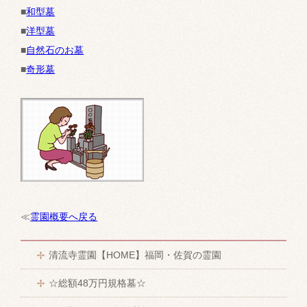
■
和型墓
■
洋型墓
■
自然石のお墓
■
奇形墓
≪
霊園概要へ戻る
清流寺霊園【HOME】福岡・佐賀の霊園
☆総額48万円規格墓☆