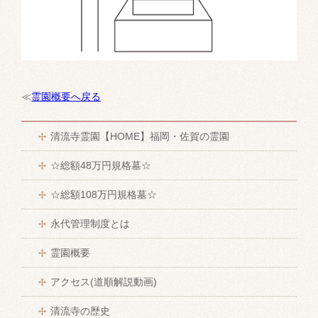
≪
霊園概要へ戻る
清流寺霊園【HOME】福岡・佐賀の霊園
☆総額48万円規格墓☆
☆総額108万円規格墓☆
永代管理制度とは
霊園概要
アクセス(道順解説動画)
清流寺の歴史