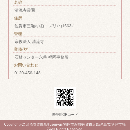
名称
清流寺霊園
住所
佐賀市三瀬村杠(ユズリハ)1663-1
管理
宗教法人 清流寺
業務代行
石材センター永善 福岡事務所
お問い合わせ
0120-456-148
携帯用QRコード
Copyright (C) 清流寺霊園墓地/seiryuji/福岡市近郊/佐賀市近郊/糸島市/唐津市/墓
石/All Rights Reserved.