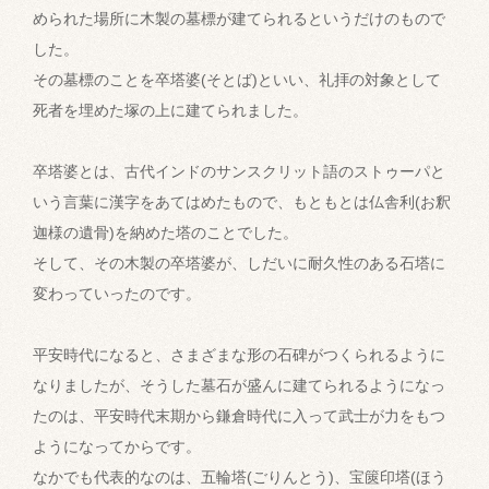
められた場所に木製の墓標が建てられるというだけのもので
した。
その墓標のことを卒塔婆(そとば)といい、礼拝の対象として
死者を埋めた塚の上に建てられました。
卒塔婆とは、古代インドのサンスクリット語のストゥーパと
いう言葉に漢字をあてはめたもので、もともとは仏舎利(お釈
迦様の遺骨)を納めた塔のことでした。
そして、その木製の卒塔婆が、しだいに耐久性のある石塔に
変わっていったのです。
平安時代になると、さまざまな形の石碑がつくられるように
なりましたが、そうした墓石が盛んに建てられるようになっ
たのは、平安時代末期から鎌倉時代に入って武士が力をもつ
ようになってからです。
なかでも代表的なのは、五輪塔(ごりんとう)、宝篋印塔(ほう