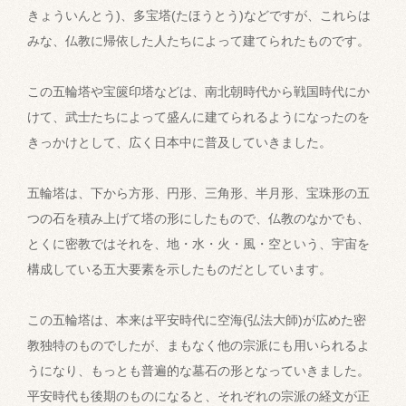
きょういんとう)、多宝塔(たほうとう)などですが、これらは
みな、仏教に帰依した人たちによって建てられたものです。
この五輪塔や宝篋印塔などは、南北朝時代から戦国時代にか
けて、武士たちによって盛んに建てられるようになったのを
きっかけとして、広く日本中に普及していきました。
五輪塔は、下から方形、円形、三角形、半月形、宝珠形の五
つの石を積み上げて塔の形にしたもので、仏教のなかでも、
とくに密教ではそれを、地・水・火・風・空という、宇宙を
構成している五大要素を示したものだとしています。
この五輪塔は、本来は平安時代に空海(弘法大師)が広めた密
教独特のものでしたが、まもなく他の宗派にも用いられるよ
うになり、もっとも普遍的な墓石の形となっていきました。
平安時代も後期のものになると、それぞれの宗派の経文が正