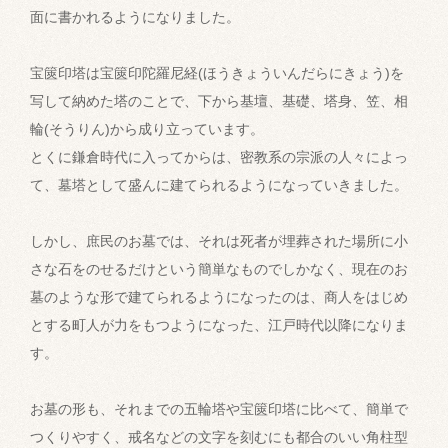
面に書かれるようになりました。
宝篋印塔は宝篋印陀羅尼経(ほうきょういんだらにきょう)を
写して納めた塔のことで、下から基壇、基礎、塔身、笠、相
輪(そうりん)から成り立っています。
とくに鎌倉時代に入ってからは、密教系の宗派の人々によっ
て、墓塔として盛んに建てられるようになっていきました。
しかし、庶民のお墓では、それは死者が埋葬された場所に小
さな石をのせるだけという簡単なものでしかなく、現在のお
墓のような形で建てられるようになったのは、商人をはじめ
とする町人が力をもつようになった、江戸時代以降になりま
す。
お墓の形も、それまでの五輪塔や宝篋印塔に比べて、簡単で
つくりやすく、戒名などの文字を刻むにも都合のいい角柱型