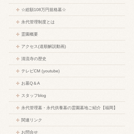
☆総額108万円規格墓☆
永代管理制度とは
霊園概要
アクセス(道順解説動画)
清流寺の歴史
テレビCM (youtube)
お墓Q＆A
スタッフblog
永代管理墓・永代供養墓の霊園墓地ご紹介【福岡】
関連リンク
お問合せ