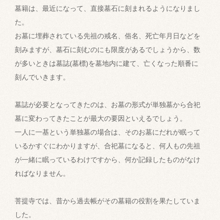
墓籍は、最近になって、直接墓石に刻まれるようになりまし
た。
お墓に埋葬されている先祖の戒名、俗名、死亡年月日などを
刻みますが、墓石に刻むのにも限度があるでしょうから、数
が多いときは墓誌(墓標)を墓地内に建て、亡くなった順番に
刻んでいきます。
墓誌が必要となってきたのは、お墓の形式が単独墓から合祀
墓に変わってきたことが最大の要因といえるでしょう。
一人に一基という単独墓の場合は、そのお墓にだれが眠って
いるかすぐにわかりますが、合祀墓になると、何人もの先祖
が一緒に眠っているわけですから、何か記録したものがなけ
ればなりません。
菩提寺では、昔から過去帳がその墓籍の役割を果たしていま
した。