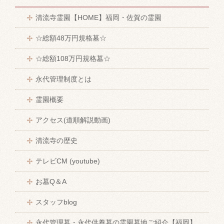
清流寺霊園【HOME】福岡・佐賀の霊園
☆総額48万円規格墓☆
☆総額108万円規格墓☆
永代管理制度とは
霊園概要
アクセス(道順解説動画)
清流寺の歴史
テレビCM (youtube)
お墓Q＆A
スタッフblog
永代管理墓・永代供養墓の霊園墓地ご紹介【福岡】