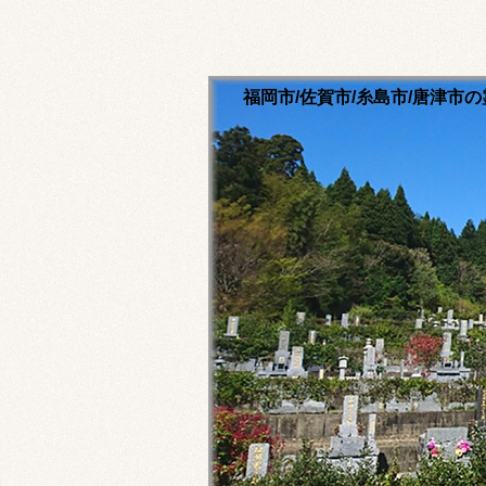
福岡市/佐賀市/糸島市/唐津
清流寺霊園のホームペ
永代供養ご相談ください
福岡市内・佐賀市内・糸