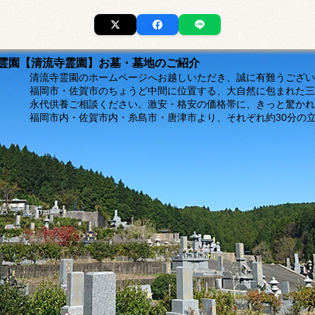
市の霊園【清流寺霊園】お墓・墓地のご紹介
ージへお越しいただき、誠に有難うございま
福岡市・佐賀市のちょうど中間に位置する、大自然に包まれた三
。激安・格安の価格帯に、きっと驚かれるは
島市・唐津市より、それぞれ約30分の立地