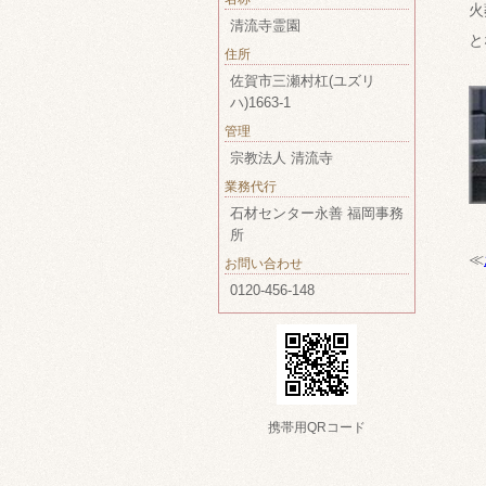
火
清流寺霊園
と
住所
佐賀市三瀬村杠(ユズリ
ハ)1663-1
管理
宗教法人 清流寺
業務代行
石材センター永善 福岡事務
所
≪
お問い合わせ
0120-456-148
携帯用QRコード