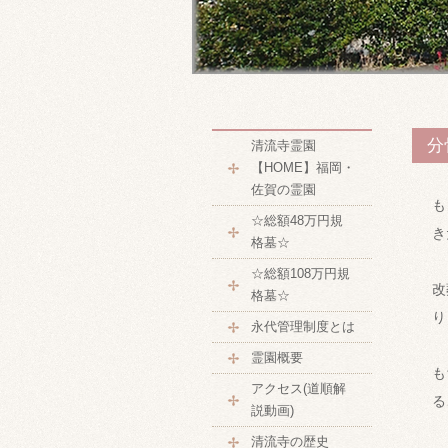
分
清流寺霊園
【HOME】福岡・
佐賀の霊園
も
☆総額48万円規
き
格墓☆
☆総額108万円規
改
格墓☆
り
永代管理制度とは
霊園概要
も
アクセス(道順解
る
説動画)
清流寺の歴史