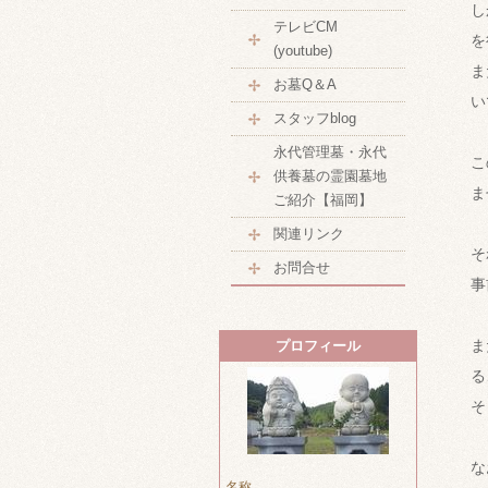
し
テレビCM
を
(youtube)
ま
お墓Q＆A
い
スタッフblog
永代管理墓・永代
こ
供養墓の霊園墓地
ま
ご紹介【福岡】
関連リンク
そ
お問合せ
事
ま
プロフィール
る
そ
な
名称