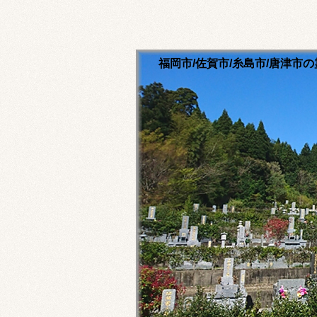
福岡市/佐賀市/糸島市/唐津
清流寺霊園のホームペ
永代供養ご相談ください
福岡市内・佐賀市内・糸