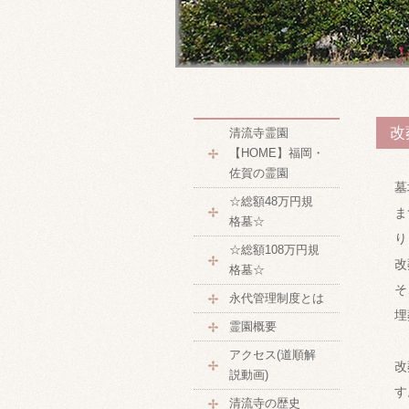
改
清流寺霊園
【HOME】福岡・
佐賀の霊園
墓
☆総額48万円規
ま
格墓☆
り
☆総額108万円規
改
格墓☆
そ
永代管理制度とは
埋
霊園概要
アクセス(道順解
改
説動画)
す
清流寺の歴史