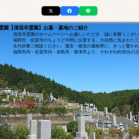
市の霊園【清流寺霊園】お墓・墓地のご紹介
ージへお越しいただき、誠に有難うございま
福岡市・佐賀市のちょうど中間に位置する、大自然に包まれた三
。激安・格安の価格帯に、きっと驚かれるは
島市・唐津市より、それぞれ約30分の立地