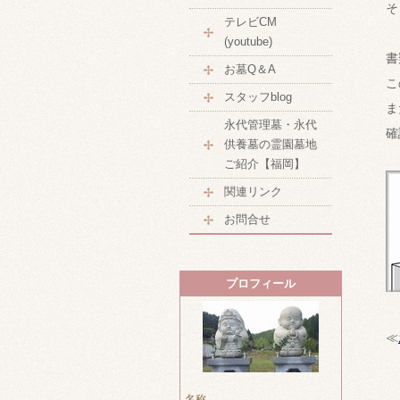
そ
テレビCM
(youtube)
書
お墓Q＆A
こ
スタッフblog
ま
永代管理墓・永代
確
供養墓の霊園墓地
ご紹介【福岡】
関連リンク
お問合せ
プロフィール
≪
名称