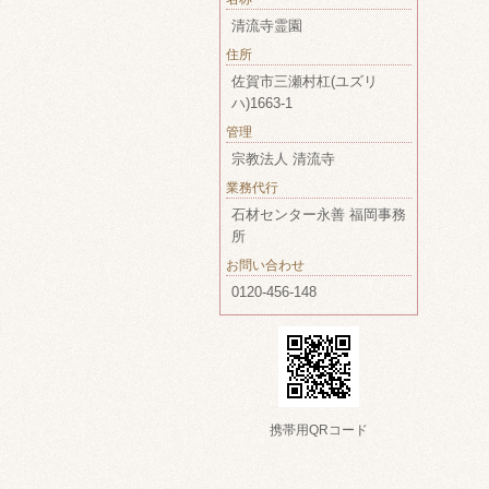
清流寺霊園
住所
佐賀市三瀬村杠(ユズリ
ハ)1663-1
管理
宗教法人 清流寺
業務代行
石材センター永善 福岡事務
所
お問い合わせ
0120-456-148
携帯用QRコード