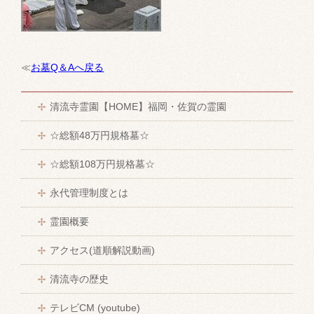
≪
お墓Q＆Aへ戻る
清流寺霊園【HOME】福岡・佐賀の霊園
☆総額48万円規格墓☆
☆総額108万円規格墓☆
永代管理制度とは
霊園概要
アクセス(道順解説動画)
清流寺の歴史
テレビCM (youtube)