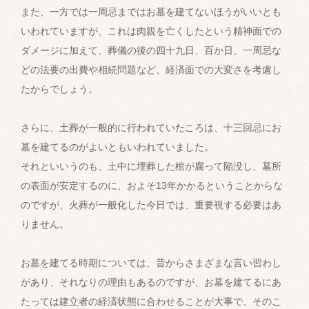
また、一方では一周忌まではお墓を建てないほうがいいとも
いわれていますが、これは肉親を亡くしたという精神面での
ダメージに加えて、葬儀の後の四十九日、百か日、一周忌な
どの法要の出費や相続問題など、経済面での大変さを考慮し
たからでしょう。
さらに、土葬が一般的に行われていたころは、十三回忌にお
墓を建てるのがよいともいわれていました。
それといいうのも、土中に埋葬した棺が腐って陥没し、墓所
の表面が安定するのに、およそ13年かかるということからな
のですが、火葬が一般化した今日では、重要視する必要はあ
りません。
お墓を建てる時期については、昔からさまざまな言い習わし
があり、それなりの理由もあるのですが、お墓を建てるにあ
たっては建立者の経済状態に合わせることが大事で、そのこ