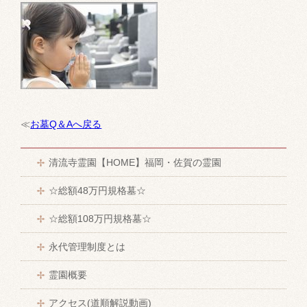
≪
お墓Q＆Aへ戻る
清流寺霊園【HOME】福岡・佐賀の霊園
☆総額48万円規格墓☆
☆総額108万円規格墓☆
永代管理制度とは
霊園概要
アクセス(道順解説動画)