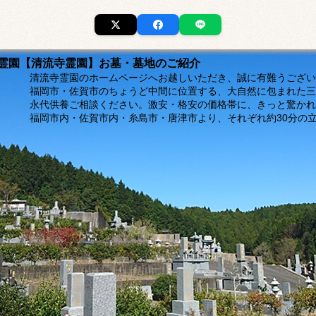
市の霊園【清流寺霊園】お墓・墓地のご紹介
ージへお越しいただき、誠に有難うございま
福岡市・佐賀市のちょうど中間に位置する、大自然に包まれた三
。激安・格安の価格帯に、きっと驚かれるは
島市・唐津市より、それぞれ約30分の立地