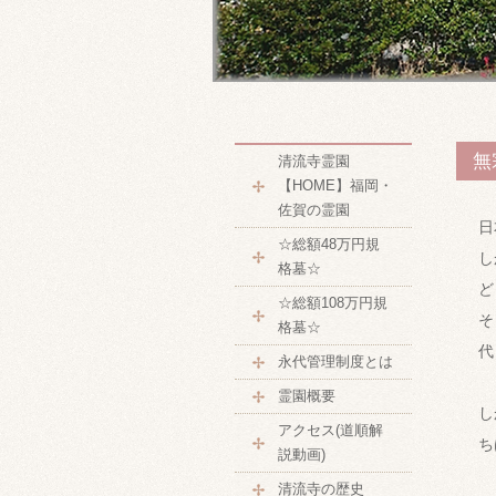
無
清流寺霊園
【HOME】福岡・
佐賀の霊園
日
☆総額48万円規
し
格墓☆
ど
☆総額108万円規
そ
格墓☆
代
永代管理制度とは
霊園概要
し
アクセス(道順解
ち
説動画)
清流寺の歴史