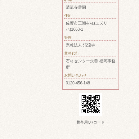
清流寺霊園
住所
佐賀市三瀬村杠(ユズリ
ハ)1663-1
管理
宗教法人 清流寺
業務代行
石材センター永善 福岡事務
所
お問い合わせ
0120-456-148
携帯用QRコード