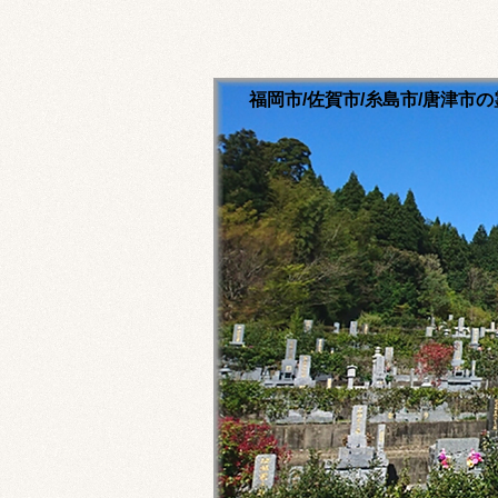
福岡市/佐賀市/糸島市/唐津
清流寺霊園のホームペ
永代供養ご相談ください
福岡市内・佐賀市内・糸