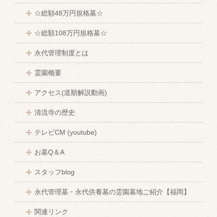
☆総額48万円規格墓☆
☆総額108万円規格墓☆
永代管理制度とは
霊園概要
アクセス(道順解説動画)
清流寺の歴史
テレビCM (youtube)
お墓Q＆A
スタッフblog
永代管理墓・永代供養墓の霊園墓地ご紹介【福岡】
関連リンク