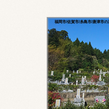
福岡市/佐賀市/糸島市/唐津
清流寺霊園のホームペ
永代供養ご相談ください
福岡市内・佐賀市内・糸