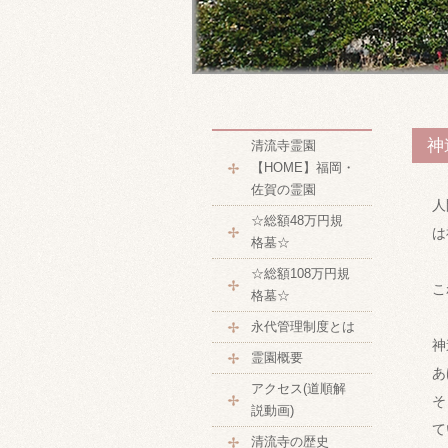
神
清流寺霊園
【HOME】福岡・
佐賀の霊園
人
☆総額48万円規
は
格墓☆
☆総額108万円規
こ
格墓☆
永代管理制度とは
神
霊園概要
あ
アクセス(道順解
そ
説動画)
て
清流寺の歴史