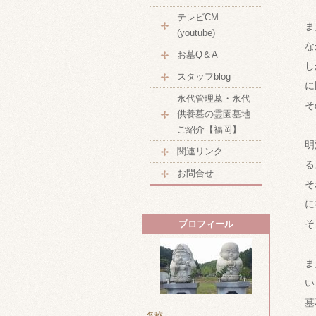
テレビCM
ま
(youtube)
な
お墓Q＆A
し
スタッフblog
に
永代管理墓・永代
そ
供養墓の霊園墓地
ご紹介【福岡】
明
関連リンク
る
お問合せ
そ
に
そ
プロフィール
ま
い
墓
名称