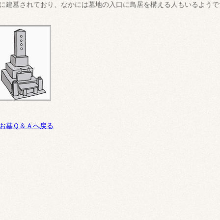
に建墓されており、なかには墓地の入口に鳥居を構える人もいるようで
お墓Ｑ＆Ａへ戻る