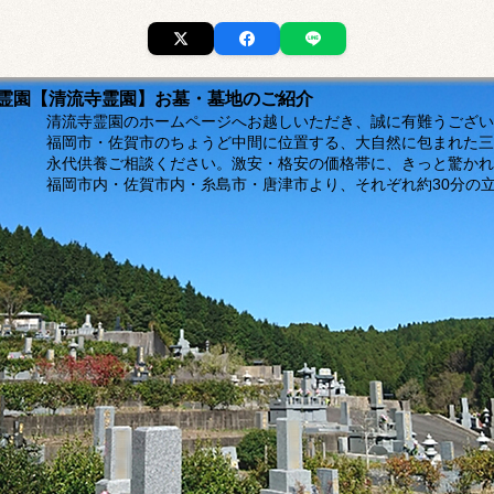
市の霊園【清流寺霊園】お墓・墓地のご紹介
ージへお越しいただき、誠に有難うございま
福岡市・佐賀市のちょうど中間に位置する、大自然に包まれた三
。激安・格安の価格帯に、きっと驚かれるは
島市・唐津市より、それぞれ約30分の立地