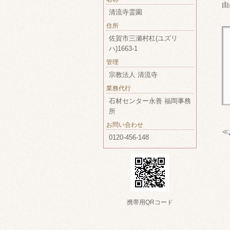
由
清流寺霊園
住所
佐賀市三瀬村杠(ユズリ
ハ)1663-1
管理
宗教法人 清流寺
業務代行
石材センター永善 福岡事務
所
お問い合わせ
≪
0120-456-148
携帯用QRコード