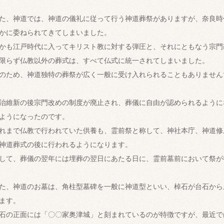
た、神道では、神道の儀礼に従って行う神道葬祭がありますが、奈良時
かに委ねられてきてしまいました。
かも江戸時代に入ってキリスト教に対する弾圧と、それにともなう宗門
限らず仏教以外の葬式は、すべて仏式に統一されてしまいました。
のため、神道独特の葬祭が広く一般に受け入れられることもありません
治維新の後宗門改めの制度が廃止され、葬儀に自由が認められるように
ようになったのです。
れまで仏教で行われていた供養も、霊前祭と称して、神社本庁、神道修
神道葬式の後に行われるようになります。
して、葬儀の翌年には埋葬の翌日にあたる日に、霊前墓前において祭が
た、神道のお墓は、角柱型墓碑を一般に神道型といい、棹石が台石から
ます。
石の正面には「〇〇家奥津城」と刻まれているのが特徴ですが、最近で