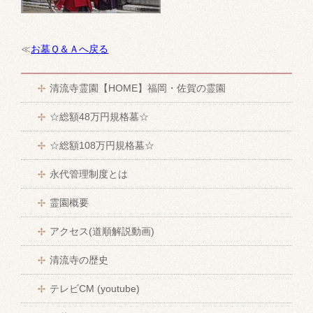
≪
お墓Ｑ＆Ａへ戻る
清流寺霊園【HOME】福岡・佐賀の霊園
☆総額48万円規格墓☆
☆総額108万円規格墓☆
永代管理制度とは
霊園概要
アクセス(道順解説動画)
清流寺の歴史
テレビCM (youtube)