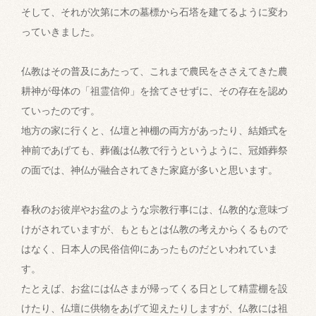
そして、それが次第に木の墓標から石塔を建てるように変わ
っていきました。
仏教はその普及にあたって、これまで農民をささえてきた農
耕神が母体の「祖霊信仰」を捨てさせずに、その存在を認め
ていったのです。
地方の家に行くと、仏壇と神棚の両方があったり、結婚式を
神前であげても、葬儀は仏教で行うというように、冠婚葬祭
の面では、神仏が融合されてきた家庭が多いと思います。
春秋のお彼岸やお盆のような宗教行事には、仏教的な意味づ
けがされていますが、もともとは仏教の考えからくるもので
はなく、日本人の民俗信仰にあったものだといわれていま
す。
たとえば、お盆には仏さまが帰ってくる日として精霊棚を設
けたり、仏壇に供物をあげて迎えたりしますが、仏教には祖