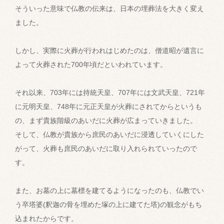
そういった意味で仏教の伝来は、日本の埋葬法を大きく変え
ました。
しかし、実際に火葬が行われはじめたのは、僧道昭が遺言に
よって火葬された700年頃だといわれています。
それ以来、703年には持統天皇、707年には文武天皇、721年
に元明天皇、748年に元正天皇が火葬にされてからというも
の、まず貴族階級のあいだに火葬が広まっていきました。
そして、仏教が貴族から庶民のあいだに浸透していくにした
がって、火葬も庶民のあいだに取り入れられていったので
す。
また、お墓の上に墓標を建てるようになったのも、仏教でい
う卒塔婆(釈迦の骨を埋めた塚の上に建てた塔)の観念がもち
込まれたからです。