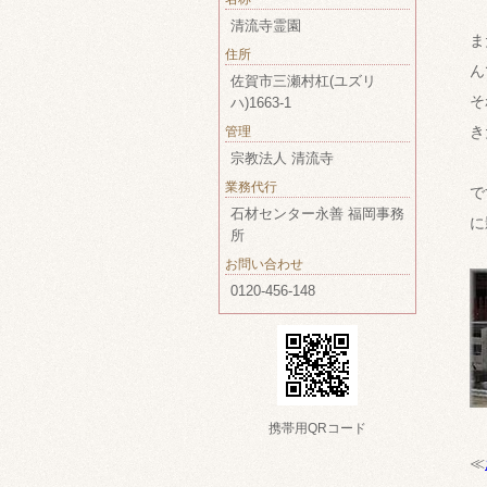
清流寺霊園
ま
住所
ん
佐賀市三瀬村杠(ユズリ
そ
ハ)1663-1
き
管理
宗教法人 清流寺
業務代行
で
石材センター永善 福岡事務
に
所
お問い合わせ
0120-456-148
携帯用QRコード
≪