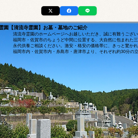
市の霊園【清流寺霊園】お墓・墓地のご紹介
ージへお越しいただき、誠に有難うございま
福岡市・佐賀市のちょうど中間に位置する、大自然に包まれた三
。激安・格安の価格帯に、きっと驚かれるは
島市・唐津市より、それぞれ約30分の立地