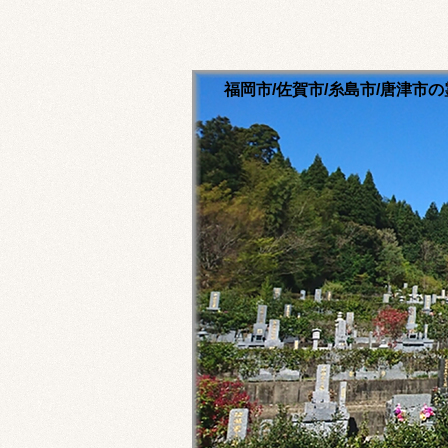
福岡市/佐賀市/糸島市/唐津
清流寺霊園のホームペ
永代供養ご相談ください
福岡市内・佐賀市内・糸