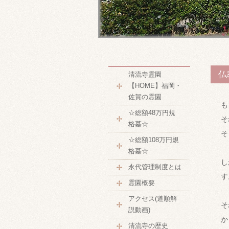
仏
清流寺霊園
【HOME】福岡・
佐賀の霊園
も
☆総額48万円規
そ
格墓☆
そ
☆総額108万円規
格墓☆
し
永代管理制度とは
す
霊園概要
アクセス(道順解
そ
説動画)
か
清流寺の歴史