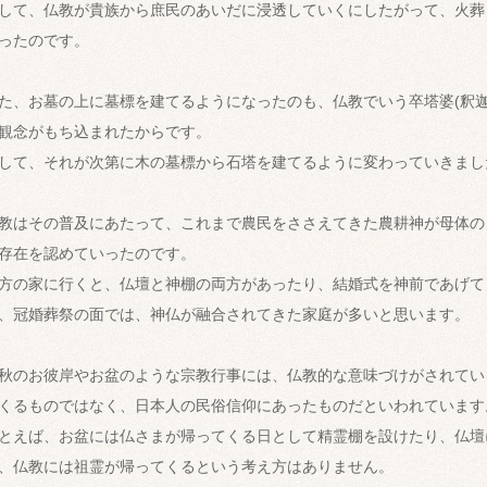
して、仏教が貴族から庶民のあいだに浸透していくにしたがって、火葬
ったのです。
た、お墓の上に墓標を建てるようになったのも、仏教でいう卒塔婆(釈迦
観念がもち込まれたからです。
して、それが次第に木の墓標から石塔を建てるように変わっていきまし
教はその普及にあたって、これまで農民をささえてきた農耕神が母体の
存在を認めていったのです。
方の家に行くと、仏壇と神棚の両方があったり、結婚式を神前であげて
、冠婚葬祭の面では、神仏が融合されてきた家庭が多いと思います。
秋のお彼岸やお盆のような宗教行事には、仏教的な意味づけがされてい
くるものではなく、日本人の民俗信仰にあったものだといわれています
とえば、お盆には仏さまが帰ってくる日として精霊棚を設けたり、仏壇
、仏教には祖霊が帰ってくるという考え方はありません。