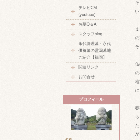
そ
テレビCM
い
(youtube)
お墓Q＆A
ま
スタッフblog
の
永代管理墓・永代
そ
供養墓の霊園墓地
ご紹介【福岡】
仏
関連リンク
の
お問合せ
地
に
プロフィール
春
ら
た
が
名称