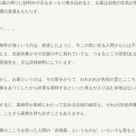
お墓の周りに砂利や小石をきっちり敷き詰めると、お墓は自然の生気が
運の衰退をもたらす。
々。。。
相学が強くいうのは、前述したように、今この世に在る人間さらには子
とえ、先祖供養がその文脈の中に表れていても、つまるところ現世(ある
害損失を、主な説得材料にしています。
かし、お墓というのは、その形をかりて、われわれが先祖の霊とこころ
養をあつくしたから好運を期待するといった考えが入り込む余地はない
するに、墓相学が多岐にわたって定める吉凶の細目も、それが(先祖供養
、ことさら墓相を持ち出すこともありません。
養のこころを持った人間の「吉相墓」というものが、いろいろな形をと