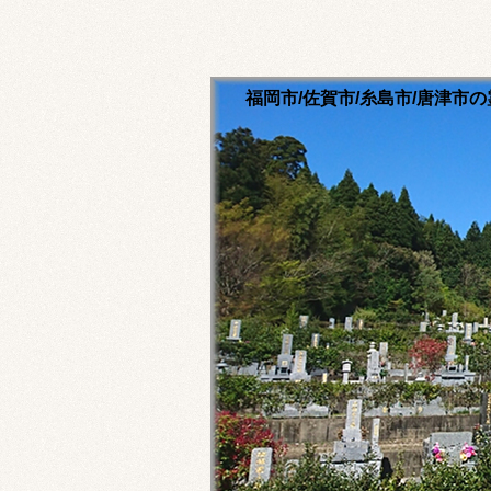
福岡市/佐賀市/糸島市/唐津
清流寺霊園のホームペ
永代供養ご相談ください
福岡市内・佐賀市内・糸