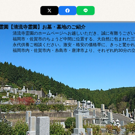
市の霊園【清流寺霊園】お墓・墓地のご紹介
ージへお越しいただき、誠に有難うございま
福岡市・佐賀市のちょうど中間に位置する、大自然に包まれた三
。激安・格安の価格帯に、きっと驚かれるは
島市・唐津市より、それぞれ約30分の立地