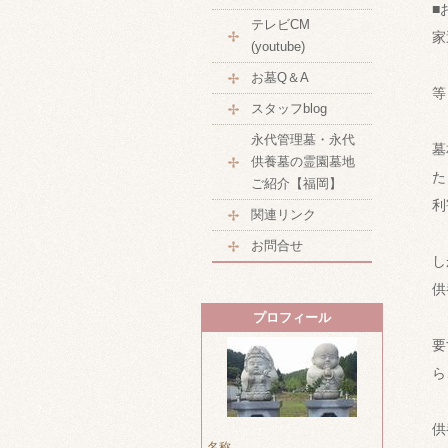
■
テレビCM
家
(youtube)
お墓Q＆A
等
スタッフblog
永代管理墓・永代
墓
供養墓の霊園墓地
た
ご紹介【福岡】
利
関連リンク
お問合せ
し
供
プロフィール
要
ら
供
名称