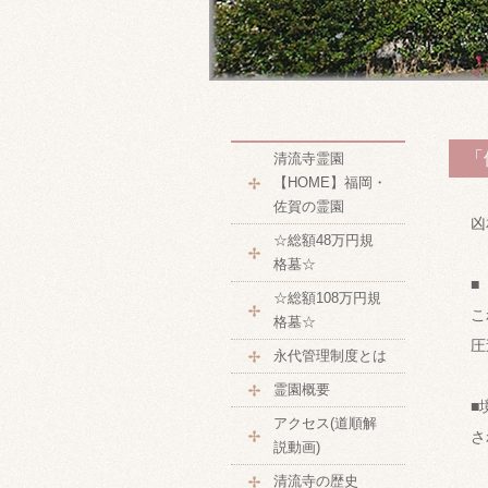
「
清流寺霊園
【HOME】福岡・
佐賀の霊園
凶
☆総額48万円規
格墓☆
■
☆総額108万円規
こ
格墓☆
圧
永代管理制度とは
霊園概要
■
アクセス(道順解
さ
説動画)
清流寺の歴史