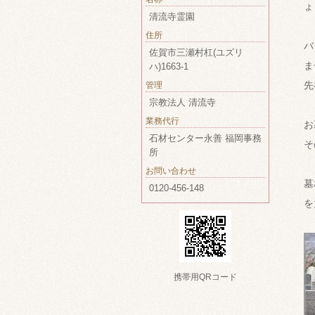
ょ
清流寺霊園
住所
バ
佐賀市三瀬村杠(ユズリ
ま
ハ)1663-1
先
管理
宗教法人 清流寺
業務代行
お
石材センター永善 福岡事務
そ
所
お問い合わせ
墓
0120-456-148
を
携帯用QRコード