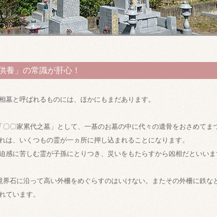
供養」の常識が肝心！
相墓と呼ばれるものには、ほかにもまだあります。
「〇〇家累代之墓」として、一基のお墓の中に代々の遺骨をおさめてま
れは、いくつもの霊が一ヵ所に押し込まれることになります。
迫感に苦しむ霊が子孫にとりつき、災いをもたらすから凶相だといいま
境界石に沿って高い外柵をめぐらすのはいけない。またその外柵に鉄な
れています。