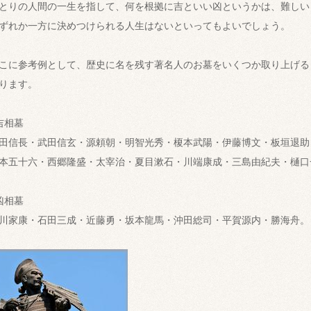
とりの人間の一生を指して、何を根拠に吉といい凶というかは、難しい
ずれか一方に決めつけられる人生はないといってもよいでしょう。
こに参考例として、歴史に名を残す著名人のお墓をいくつか取り上げる
ります。
吉相墓
田信長・武田信玄・源頼朝・明智光秀・榎本武陽・伊藤博文・板垣退助
本五十六・西郷隆盛・太宰治・夏目漱石・川端康成・三島由紀夫・樋口
凶相墓
川家康・石田三成・近藤勇・坂本龍馬・沖田総司・平賀源内・勝海舟。