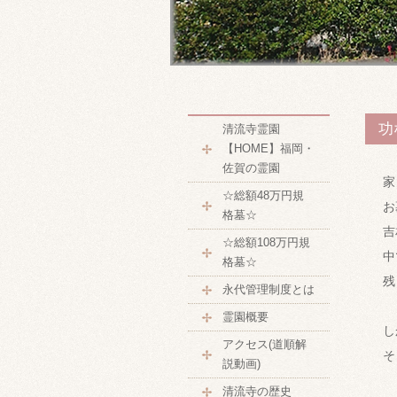
功
清流寺霊園
【HOME】福岡・
佐賀の霊園
家
☆総額48万円規
お
格墓☆
吉
☆総額108万円規
中
格墓☆
残
永代管理制度とは
霊園概要
し
アクセス(道順解
そ
説動画)
清流寺の歴史