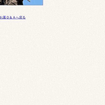
お墓Ｑ＆Ａへ戻る