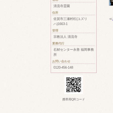
清流寺霊園
住所
≪
佐賀市三瀬村杠(ユズリ
ハ)1663-1
管理
宗教法人 清流寺
業務代行
石材センター永善 福岡事務
所
お問い合わせ
0120-456-148
携帯用QRコード