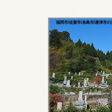
福岡市/佐賀市/糸島市/唐津
清流寺霊園のホームペ
永代供養ご相談ください
福岡市内・佐賀市内・糸