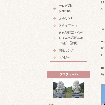
ひ
テレビCM
い
(youtube)
お墓Q＆A
こ
スタッフblog
な
永代管理墓・永代
供養墓の霊園墓地
■
ご紹介【福岡】
織
関連リンク
山
お問合せ
■
徳
プロフィール
名称