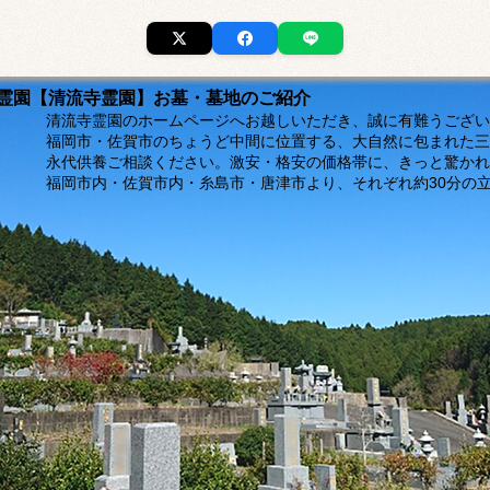
市の霊園【清流寺霊園】お墓・墓地のご紹介
ージへお越しいただき、誠に有難うございま
福岡市・佐賀市のちょうど中間に位置する、大自然に包まれた三
。激安・格安の価格帯に、きっと驚かれるは
島市・唐津市より、それぞれ約30分の立地