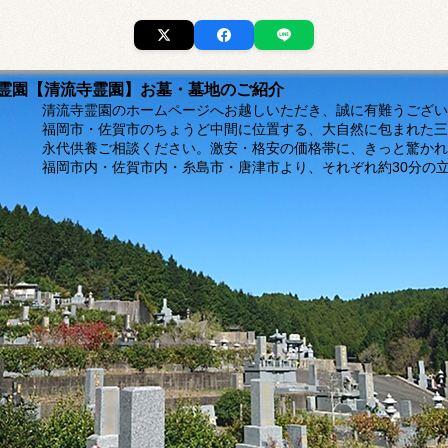
市の霊園【清流寺霊園】お墓・墓地のご紹介
ージへお越しいただき、誠に有難うございま
福岡市・佐賀市のちょうど中間に位置する、大自然に包まれた三
。激安・格安の価格帯に、きっと驚かれるは
島市・唐津市より、それぞれ約30分の立地