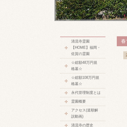
春
清流寺霊園
【HOME】福岡・
佐賀の霊園
☆総額48万円規
格墓☆
☆総額108万円規
格墓☆
永代管理制度とは
霊園概要
アクセス(道順解
説動画)
清流寺の歴史