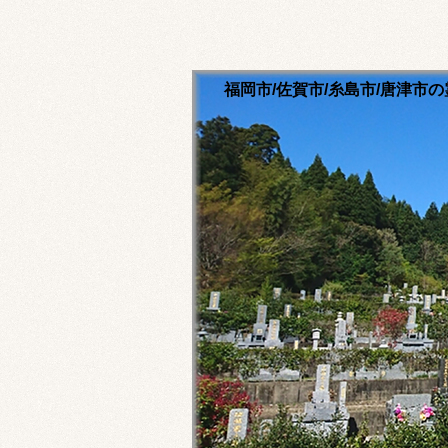
福岡市/佐賀市/糸島市/唐津
清流寺霊園のホームペ
永代供養ご相談ください
福岡市内・佐賀市内・糸