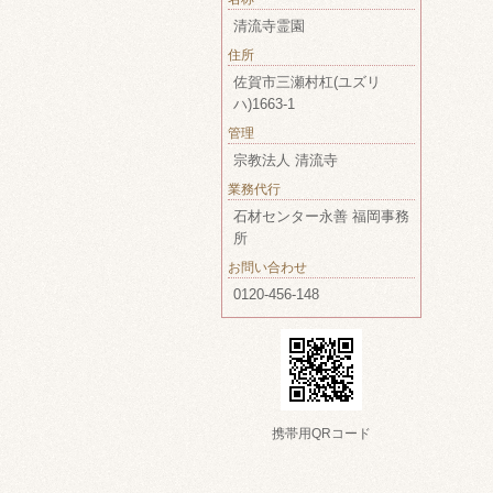
清流寺霊園
住所
佐賀市三瀬村杠(ユズリ
ハ)1663-1
管理
宗教法人 清流寺
業務代行
石材センター永善 福岡事務
所
お問い合わせ
0120-456-148
携帯用QRコード