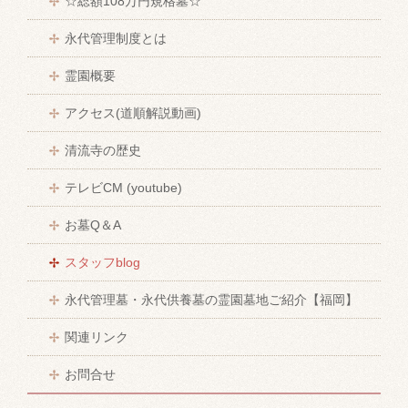
☆総額108万円規格墓☆
永代管理制度とは
霊園概要
アクセス(道順解説動画)
清流寺の歴史
テレビCM (youtube)
お墓Q＆A
スタッフblog
永代管理墓・永代供養墓の霊園墓地ご紹介【福岡】
関連リンク
お問合せ