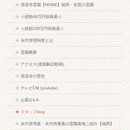
清流寺霊園【HOME】福岡・佐賀の霊園
☆総額48万円規格墓☆
☆総額108万円規格墓☆
永代管理制度とは
霊園概要
アクセス(道順解説動画)
清流寺の歴史
テレビCM (youtube)
お墓Q＆A
スタッフblog
永代管理墓・永代供養墓の霊園墓地ご紹介【福岡】