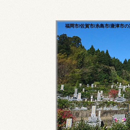
福岡市/佐賀市/糸島市/唐津
清流寺霊園のホームペ
永代供養ご相談ください
福岡市内・佐賀市内・糸