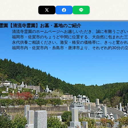
市の霊園【清流寺霊園】お墓・墓地のご紹介
ージへお越しいただき、誠に有難うございま
福岡市・佐賀市のちょうど中間に位置する、大自然に包まれた三
。激安・格安の価格帯に、きっと驚かれるは
島市・唐津市より、それぞれ約30分の立地