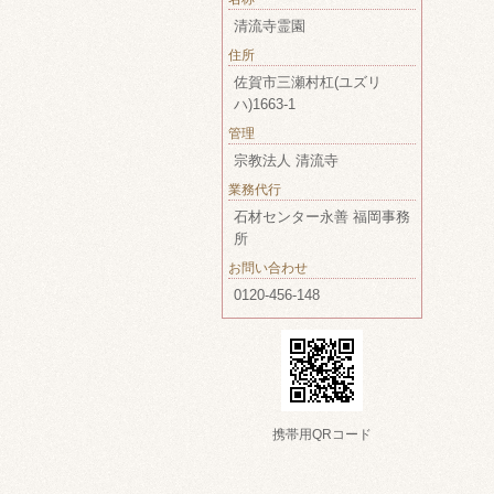
清流寺霊園
住所
佐賀市三瀬村杠(ユズリ
ハ)1663-1
管理
宗教法人 清流寺
業務代行
石材センター永善 福岡事務
所
お問い合わせ
0120-456-148
携帯用QRコード