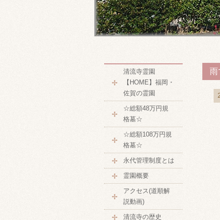
雨
清流寺霊園
【HOME】福岡・
佐賀の霊園
☆総額48万円規
格墓☆
☆総額108万円規
格墓☆
永代管理制度とは
霊園概要
アクセス(道順解
説動画)
清流寺の歴史