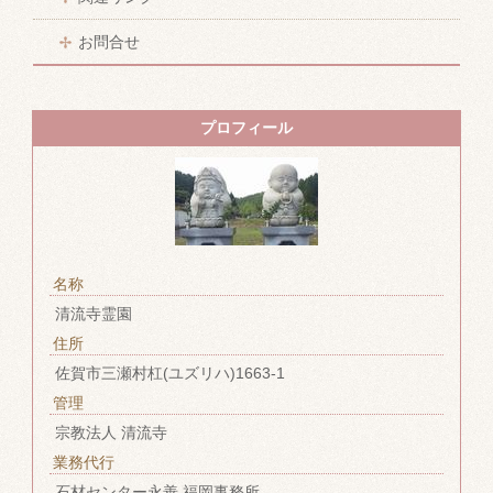
お問合せ
プロフィール
名称
清流寺霊園
住所
佐賀市三瀬村杠(ユズリハ)1663-1
管理
宗教法人 清流寺
業務代行
石材センター永善 福岡事務所