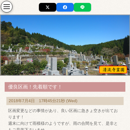
優良区画！先着順です！
2018年7月4日 17時45分21秒 (Wed)
区画変更などの事情があり、良い区画に急きょ空きが出てお
ります！
週末に向けて雨模様のようですが、雨の合間を見て、是非と
もご見学下さいませ。