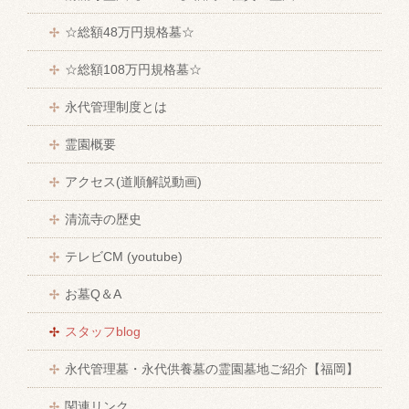
☆総額48万円規格墓☆
☆総額108万円規格墓☆
永代管理制度とは
霊園概要
アクセス(道順解説動画)
清流寺の歴史
テレビCM (youtube)
お墓Q＆A
スタッフblog
永代管理墓・永代供養墓の霊園墓地ご紹介【福岡】
関連リンク