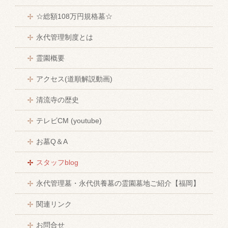
☆総額108万円規格墓☆
永代管理制度とは
霊園概要
アクセス(道順解説動画)
清流寺の歴史
テレビCM (youtube)
お墓Q＆A
スタッフblog
永代管理墓・永代供養墓の霊園墓地ご紹介【福岡】
関連リンク
お問合せ