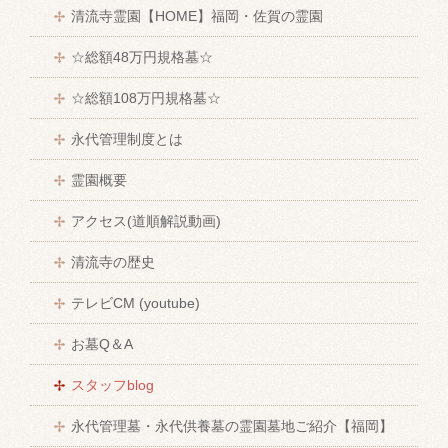
清流寺霊園【HOME】福岡・佐賀の霊園
☆総額48万円規格墓☆
☆総額108万円規格墓☆
永代管理制度とは
霊園概要
アクセス(道順解説動画)
清流寺の歴史
テレビCM (youtube)
お墓Q＆A
スタッフblog
永代管理墓・永代供養墓の霊園墓地ご紹介【福岡】