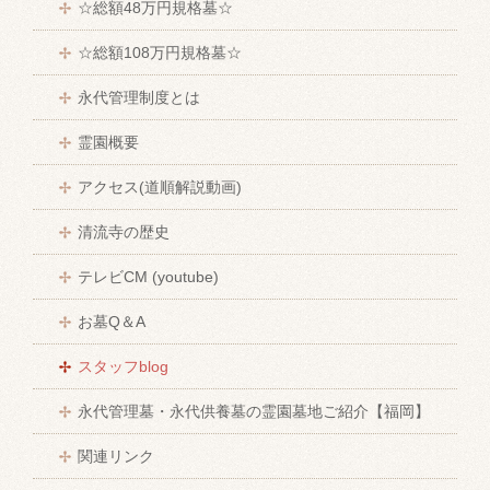
☆総額48万円規格墓☆
☆総額108万円規格墓☆
永代管理制度とは
霊園概要
アクセス(道順解説動画)
清流寺の歴史
テレビCM (youtube)
お墓Q＆A
スタッフblog
永代管理墓・永代供養墓の霊園墓地ご紹介【福岡】
関連リンク