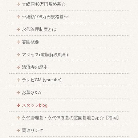
☆総額48万円規格墓☆
☆総額108万円規格墓☆
永代管理制度とは
霊園概要
アクセス(道順解説動画)
清流寺の歴史
テレビCM (youtube)
お墓Q＆A
スタッフblog
永代管理墓・永代供養墓の霊園墓地ご紹介【福岡】
関連リンク