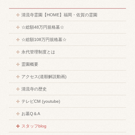
清流寺霊園【HOME】福岡・佐賀の霊園
☆総額48万円規格墓☆
☆総額108万円規格墓☆
永代管理制度とは
霊園概要
アクセス(道順解説動画)
清流寺の歴史
テレビCM (youtube)
お墓Q＆A
スタッフblog