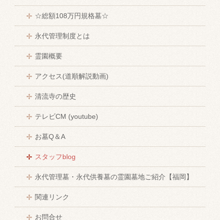
☆総額108万円規格墓☆
永代管理制度とは
霊園概要
アクセス(道順解説動画)
清流寺の歴史
テレビCM (youtube)
お墓Q＆A
スタッフblog
永代管理墓・永代供養墓の霊園墓地ご紹介【福岡】
関連リンク
お問合せ