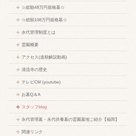
☆総額48万円規格墓☆
☆総額108万円規格墓☆
永代管理制度とは
霊園概要
アクセス(道順解説動画)
清流寺の歴史
テレビCM (youtube)
お墓Q＆A
スタッフblog
永代管理墓・永代供養墓の霊園墓地ご紹介【福岡】
関連リンク