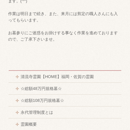
ます。(^^)
作業は明日まで続き、また、来月には剪定の職人さんにも入
ってもらいます。
お墓参りにご迷惑をお掛けする事なく作業を進めております
ので、ご了承下さいませ。
清流寺霊園【HOME】福岡・佐賀の霊園
☆総額48万円規格墓☆
☆総額108万円規格墓☆
永代管理制度とは
霊園概要