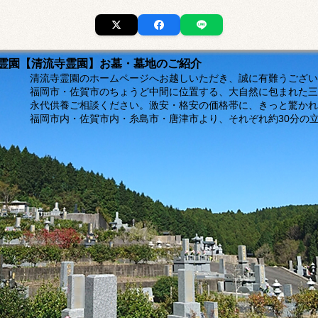
市の霊園【清流寺霊園】お墓・墓地のご紹介
ージへお越しいただき、誠に有難うございま
福岡市・佐賀市のちょうど中間に位置する、大自然に包まれた三
。激安・格安の価格帯に、きっと驚かれるは
島市・唐津市より、それぞれ約30分の立地