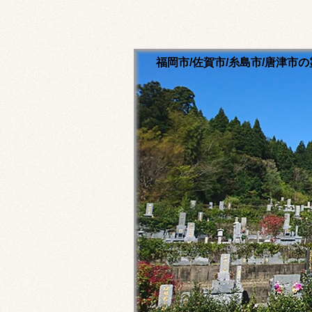
福岡市/佐賀市/糸島市/唐津
清流寺霊園のホームペ
永代供養ご相談ください
福岡市内・佐賀市内・糸