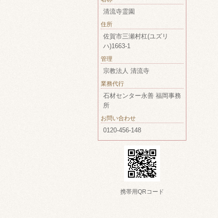
清流寺霊園
住所
佐賀市三瀬村杠(ユズリ
ハ)1663-1
管理
宗教法人 清流寺
業務代行
石材センター永善 福岡事務
所
お問い合わせ
0120-456-148
携帯用QRコード