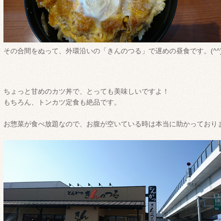
その合間をぬって、外環沿いの「きんのつる」で遅めの昼食です。(^^
ちょっと甘めのカツ丼で、とっても美味しいですよ！
もちろん、トンカツ定食も絶品です。
お惣菜が食べ放題なので、お腹が空いている時は本当に助かっており