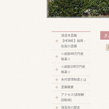
き
清流寺霊園
【HOME】福岡・
佐賀の霊園
☆総額48万円規
格墓☆
☆総額108万円規
格墓☆
永代管理制度とは
霊園概要
アクセス(道順解
説動画)
清流寺の歴史