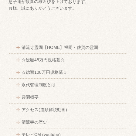
息子達が歓喜の雄叫びを上げております。
Ｎ様、誠にありがとうございます。
清流寺霊園【HOME】福岡・佐賀の霊園
☆総額48万円規格墓☆
☆総額108万円規格墓☆
永代管理制度とは
霊園概要
アクセス(道順解説動画)
清流寺の歴史
テレビCM (youtube)