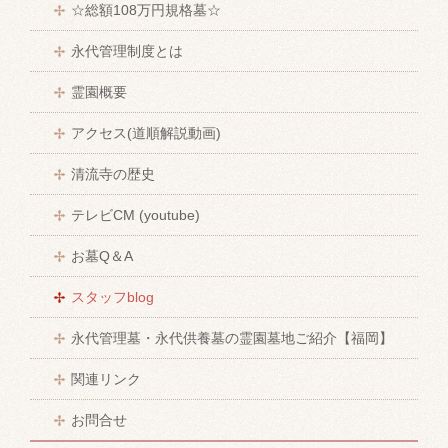
☆総額108万円規格墓☆
永代管理制度とは
霊園概要
アクセス(道順解説動画)
清流寺の歴史
テレビCM (youtube)
お墓Q＆A
スタッフblog
永代管理墓・永代供養墓の霊園墓地ご紹介【福岡】
関連リンク
お問合せ