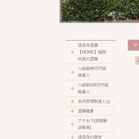
マ
清流寺霊園
【HOME】福岡・
佐賀の霊園
☆総額48万円規
格墓☆
☆総額108万円規
格墓☆
永代管理制度とは
霊園概要
アクセス(道順解
説動画)
清流寺の歴史