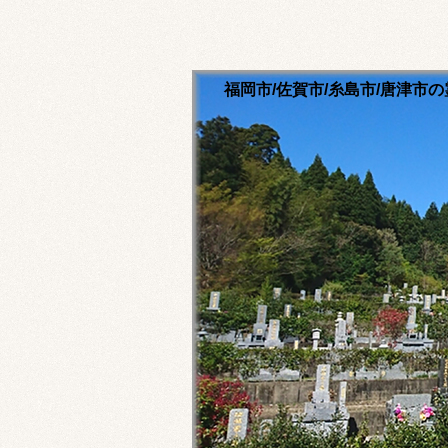
福岡市/佐賀市/糸島市/唐津
清流寺霊園のホームペ
永代供養ご相談ください
福岡市内・佐賀市内・糸