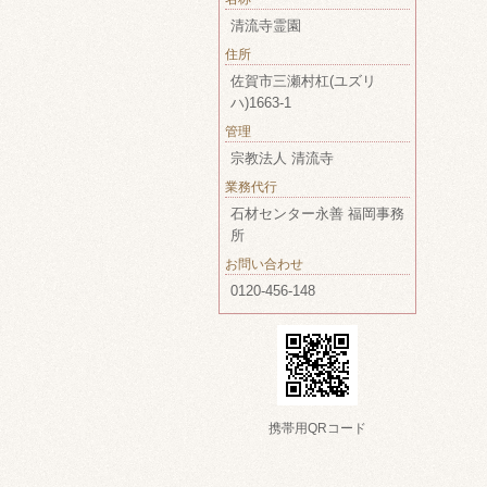
清流寺霊園
住所
佐賀市三瀬村杠(ユズリ
ハ)1663-1
管理
宗教法人 清流寺
業務代行
石材センター永善 福岡事務
所
お問い合わせ
0120-456-148
携帯用QRコード