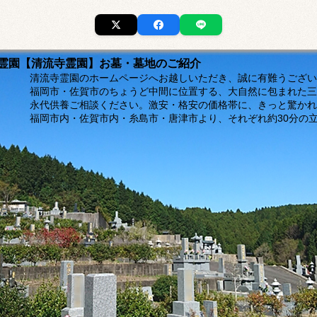
市の霊園【清流寺霊園】お墓・墓地のご紹介
ージへお越しいただき、誠に有難うございま
福岡市・佐賀市のちょうど中間に位置する、大自然に包まれた三
。激安・格安の価格帯に、きっと驚かれるは
島市・唐津市より、それぞれ約30分の立地