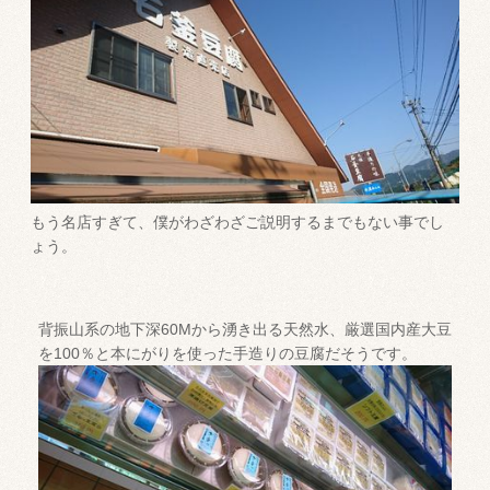
もう名店すぎて、僕がわざわざご説明するまでもない事でし
ょう。
背振山系の地下深60Mから湧き出る天然水、厳選国内産大豆
を100％と本にがりを使った手造りの豆腐だそうです。