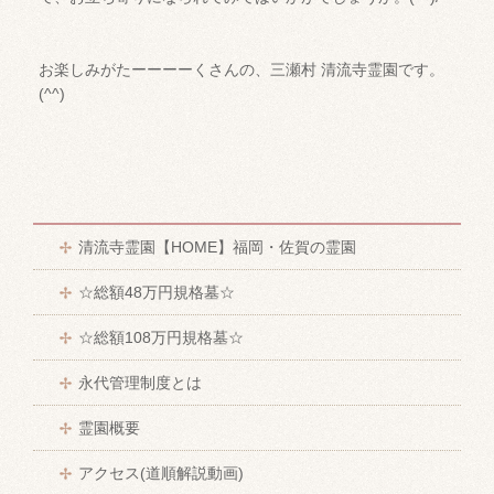
お楽しみがたーーーーくさんの、三瀬村 清流寺霊園です。
(^^)
清流寺霊園【HOME】福岡・佐賀の霊園
☆総額48万円規格墓☆
☆総額108万円規格墓☆
永代管理制度とは
霊園概要
アクセス(道順解説動画)