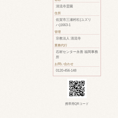
清流寺霊園
住所
佐賀市三瀬村杠(ユズリ
ハ)1663-1
管理
宗教法人 清流寺
業務代行
石材センター永善 福岡事務
所
お問い合わせ
0120-456-148
携帯用QRコード