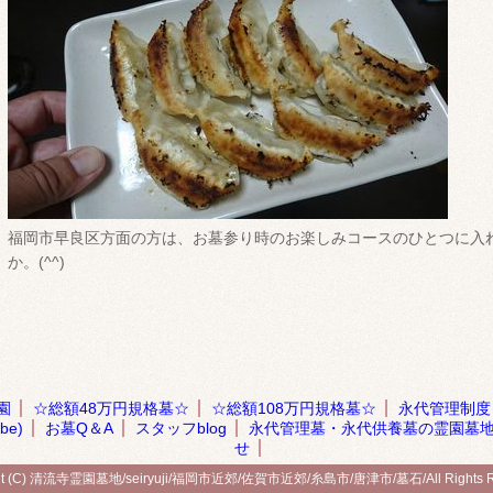
福岡市早良区方面の方は、お墓参り時のお楽しみコースのひとつに入
か。(^^)
園
☆総額48万円規格墓☆
☆総額108万円規格墓☆
永代管理制度
be)
お墓Q＆A
スタッフblog
永代管理墓・永代供養墓の霊園墓
せ
ght (C) 清流寺霊園墓地/seiryuji/福岡市近郊/佐賀市近郊/糸島市/唐津市/墓石/All Rights Re