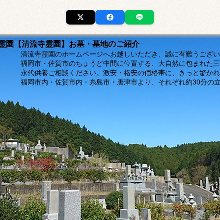
市の霊園【清流寺霊園】お墓・墓地のご紹介
ージへお越しいただき、誠に有難うございま
福岡市・佐賀市のちょうど中間に位置する、大自然に包まれた三
。激安・格安の価格帯に、きっと驚かれるは
島市・唐津市より、それぞれ約30分の立地