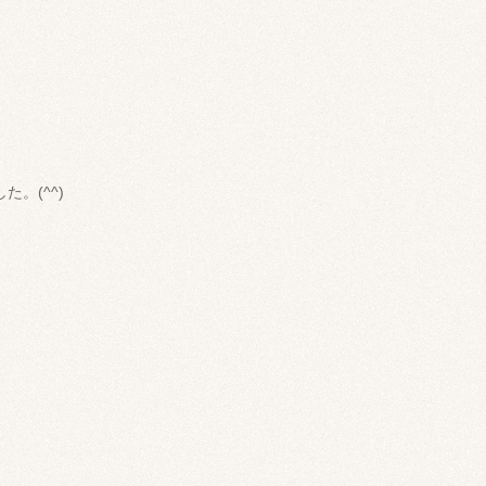
。(^^)