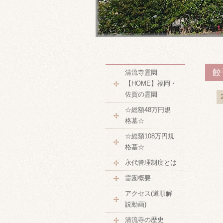
餃
清流寺霊園
【HOME】福岡・
佐賀の霊園
☆総額48万円規
格墓☆
☆総額108万円規
格墓☆
永代管理制度とは
霊園概要
アクセス(道順解
説動画)
清流寺の歴史