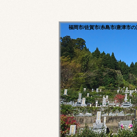
福岡市/佐賀市/糸島市/唐津
清流寺霊園のホームペ
永代供養ご相談ください
福岡市内・佐賀市内・糸