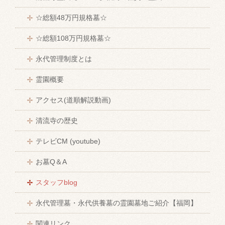
☆総額48万円規格墓☆
☆総額108万円規格墓☆
永代管理制度とは
霊園概要
アクセス(道順解説動画)
清流寺の歴史
テレビCM (youtube)
お墓Q＆A
スタッフblog
永代管理墓・永代供養墓の霊園墓地ご紹介【福岡】
関連リンク