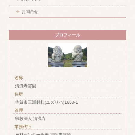
お問合せ
プロフィール
名称
清流寺霊園
住所
佐賀市三瀬村杠(ユズリハ)1663-1
管理
宗教法人 清流寺
業務代行
石材センター永善 福岡事務所