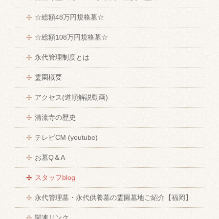
☆総額48万円規格墓☆
☆総額108万円規格墓☆
永代管理制度とは
霊園概要
アクセス(道順解説動画)
清流寺の歴史
テレビCM (youtube)
お墓Q＆A
スタッフblog
永代管理墓・永代供養墓の霊園墓地ご紹介【福岡】
関連リンク