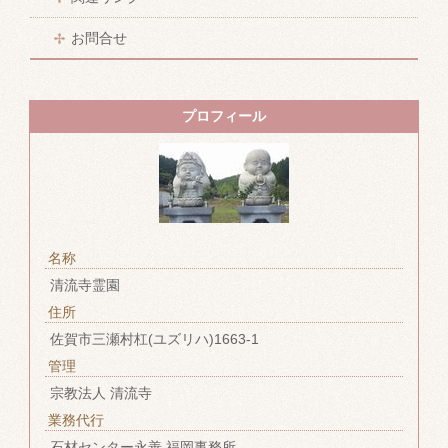
お問合せ
プロフィール
名称
清流寺霊園
住所
佐賀市三瀬村杠(ユズリハ)1663-1
管理
宗教法人 清流寺
業務代行
石材センター永善 福岡事務所