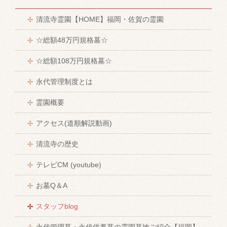
清流寺霊園【HOME】福岡・佐賀の霊園
☆総額48万円規格墓☆
☆総額108万円規格墓☆
永代管理制度とは
霊園概要
アクセス(道順解説動画)
清流寺の歴史
テレビCM (youtube)
お墓Q＆A
スタッフblog