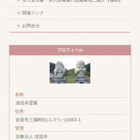
永代管理墓・永代供養墓の霊園墓地ご紹介【福岡】
関連リンク
お問合せ
プロフィール
名称
清流寺霊園
住所
佐賀市三瀬村杠(ユズリハ)1663-1
管理
宗教法人 清流寺