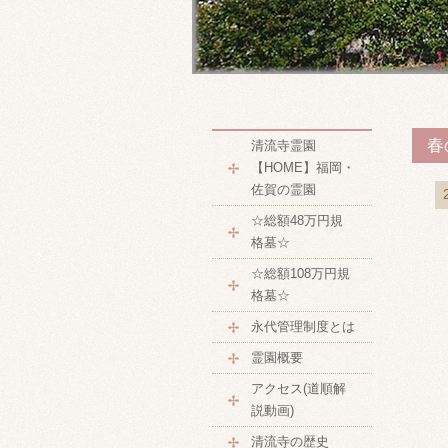
春
清流寺霊園
【HOME】福岡・
佐賀の霊園
☆総額48万円規
格墓☆
☆総額108万円規
格墓☆
永代管理制度とは
霊園概要
アクセス(道順解
説動画)
清流寺の歴史