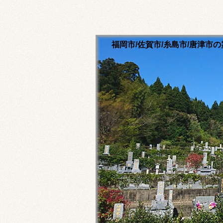
福岡市/佐賀市/糸島市/唐津
清流寺霊園のホームペ
永代供養ご相談ください
福岡市内・佐賀市内・糸