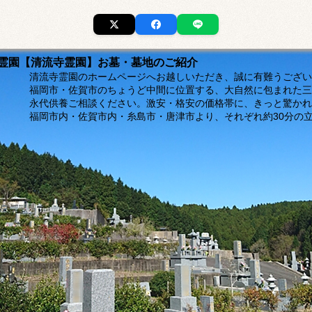
市の霊園【清流寺霊園】お墓・墓地のご紹介
ージへお越しいただき、誠に有難うございま
福岡市・佐賀市のちょうど中間に位置する、大自然に包まれた三
。激安・格安の価格帯に、きっと驚かれるは
島市・唐津市より、それぞれ約30分の立地