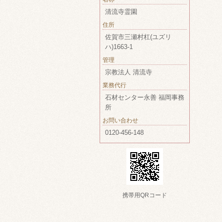
清流寺霊園
住所
佐賀市三瀬村杠(ユズリ
ハ)1663-1
管理
宗教法人 清流寺
業務代行
石材センター永善 福岡事務
所
お問い合わせ
0120-456-148
携帯用QRコード