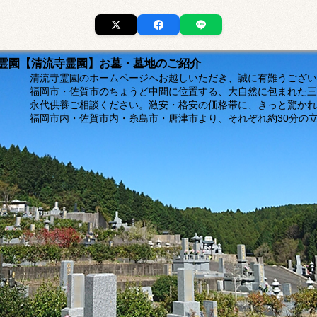
市の霊園【清流寺霊園】お墓・墓地のご紹介
ージへお越しいただき、誠に有難うございま
福岡市・佐賀市のちょうど中間に位置する、大自然に包まれた三
。激安・格安の価格帯に、きっと驚かれるは
島市・唐津市より、それぞれ約30分の立地