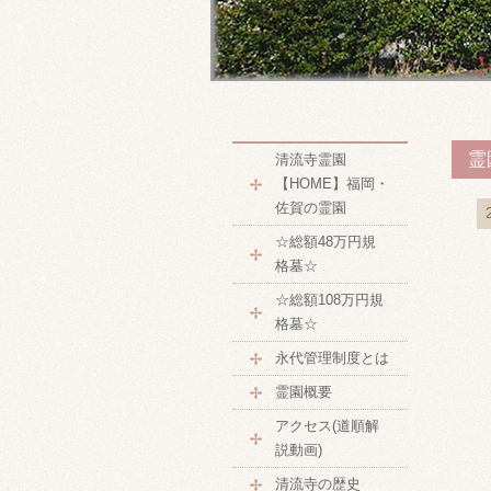
霊
清流寺霊園
【HOME】福岡・
佐賀の霊園
☆総額48万円規
格墓☆
☆総額108万円規
格墓☆
永代管理制度とは
霊園概要
アクセス(道順解
説動画)
清流寺の歴史