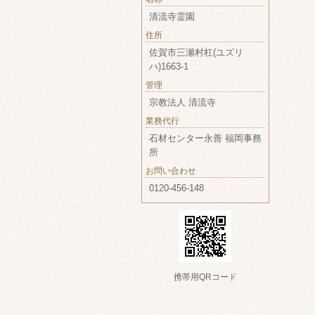
清流寺霊園
住所
佐賀市三瀬村杠(ユズリ
ハ)1663-1
管理
宗教法人 清流寺
業務代行
石材センター永善 福岡事務
所
お問い合わせ
0120-456-148
携帯用QRコード