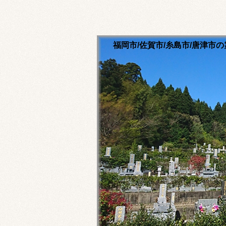
福岡市/佐賀市/糸島市/唐津
清流寺霊園のホームペ
永代供養ご相談ください
福岡市内・佐賀市内・糸