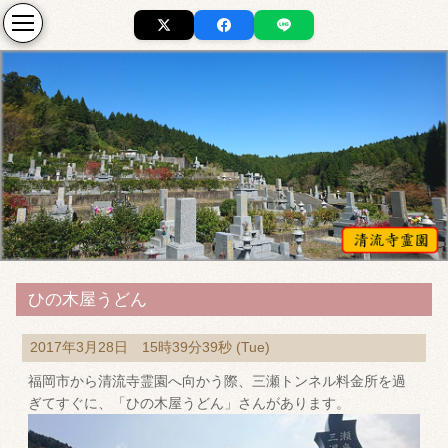
ひの木屋うどん
2017年3月28日 15時39分39秒 (Tue)
福岡市から清流寺霊園へ向かう際、三瀬トンネル料金所を過
ぎてすぐに、「ひの木屋うどん」さんがあります。