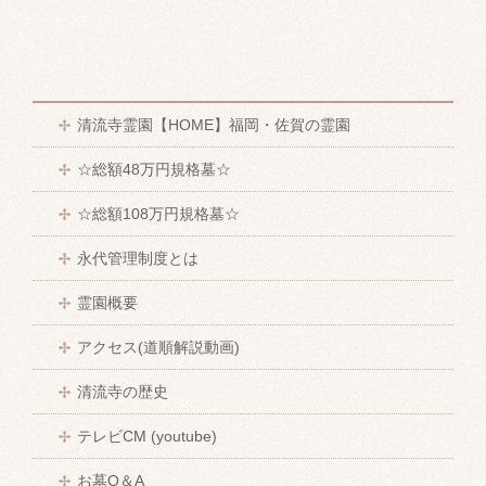
清流寺霊園【HOME】福岡・佐賀の霊園
☆総額48万円規格墓☆
☆総額108万円規格墓☆
永代管理制度とは
霊園概要
アクセス(道順解説動画)
清流寺の歴史
テレビCM (youtube)
お墓Q＆A