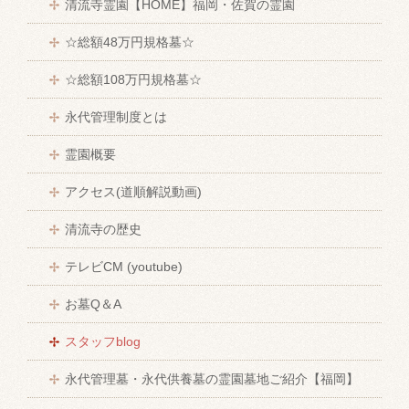
清流寺霊園【HOME】福岡・佐賀の霊園
☆総額48万円規格墓☆
☆総額108万円規格墓☆
永代管理制度とは
霊園概要
アクセス(道順解説動画)
清流寺の歴史
テレビCM (youtube)
お墓Q＆A
スタッフblog
永代管理墓・永代供養墓の霊園墓地ご紹介【福岡】