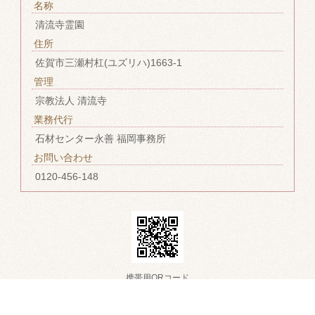
名称
清流寺霊園
住所
佐賀市三瀬村杠(ユズリハ)1663-1
管理
宗教法人 清流寺
業務代行
石材センター永善 福岡事務所
お問い合わせ
0120-456-148
携帯用QRコード
Copyright (C) 清流寺霊園墓地/seiryuji/福岡市近郊/佐賀市近郊/糸島市/唐津市/墓
石/All Rights Reserved.