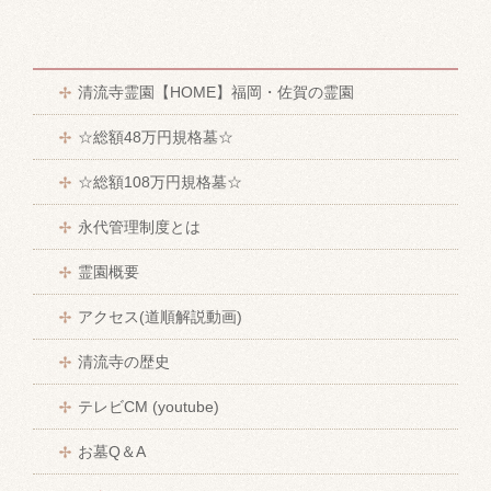
清流寺霊園【HOME】福岡・佐賀の霊園
☆総額48万円規格墓☆
☆総額108万円規格墓☆
永代管理制度とは
霊園概要
アクセス(道順解説動画)
清流寺の歴史
テレビCM (youtube)
お墓Q＆A